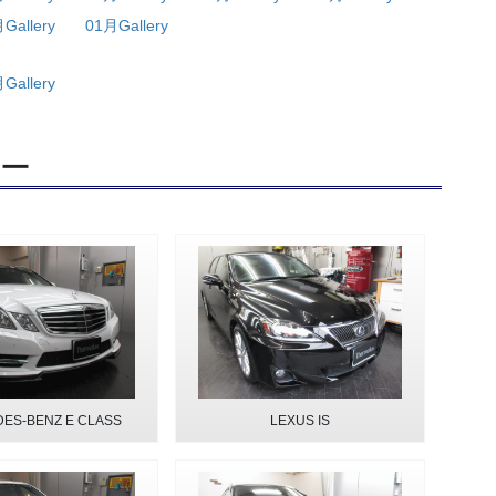
Gallery
01月Gallery
Gallery
リー
ES-BENZ E CLASS
LEXUS IS