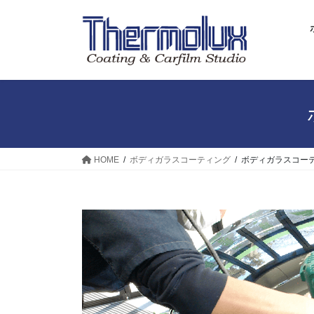
コ
ナ
ン
ビ
テ
ゲ
ン
ー
ツ
シ
へ
ョ
ス
ン
キ
に
ッ
移
プ
動
HOME
ボディガラスコーティング
ボディガラスコーテ