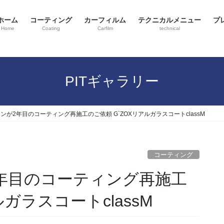
ホーム
コーティング
カーフィルム
テクニカルメニュー
プ
Home
Coating
Carfilm
technical
PITギャラリー
ンが2年目のコーティング再施工のご依頼 G`ZOXリアルガラスコートclassM
コーティング
年目のコーティング再施工
ルガラスコートclassM