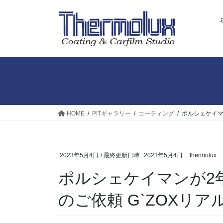
コ
ナ
ン
ビ
テ
ゲ
ン
ー
ツ
シ
へ
ョ
ス
ン
キ
に
ッ
移
プ
動
HOME
PITギャラリー
コーティング
ポルシェケイマ
2023年5月4日
/ 最終更新日時 :
2023年5月4日
thermolux
ポルシェケイマンが2
のご依頼 G`ZOXリア