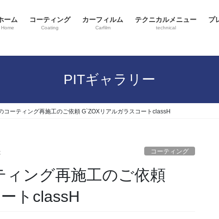
ホーム
コーティング
カーフィルム
テクニカルメニュー
プ
Home
Coating
Carfilm
technical
PITギャラリー
コーティング再施工のご依頼 G`ZOXリアルガラスコートclassH
コーティング
x
ティング再施工のご依頼
トclassH