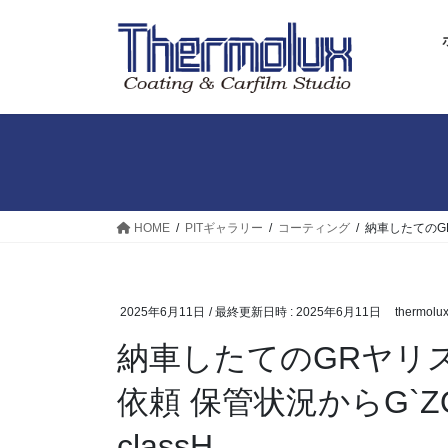
コ
ナ
ン
ビ
テ
ゲ
ン
ー
ツ
シ
へ
ョ
ス
ン
キ
に
ッ
移
プ
動
HOME
PITギャラリー
コーティング
納車したてのG
2025年6月11日
/ 最終更新日時 :
2025年6月11日
thermolu
納車したてのGRヤリ
依頼 保管状況からG`
classH