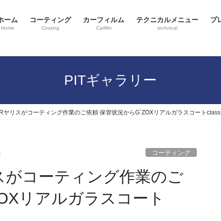
ホーム
コーティング
カーフィルム
テクニカルメニュー
プ
Home
Coating
Carfilm
technical
PITギャラリー
Rヤリスがコーティング作業のご依頼 保管状況からG`ZOXリアルガラスコートclass
コーティング
x
スがコーティング作業のご
ZOXリアルガラスコート