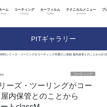
ホーム
コーティング
カーフィルム
テクニカルメニュー
プ
Home
Coating
Carfilm
technical
PITギャラリー
MW3シリーズ・ツーリングがコーティング作業のご依頼 屋内保管とのことからG`ZOX
コーティング
lux
シリーズ・ツーリングがコー
 屋内保管とのことから
トclassM