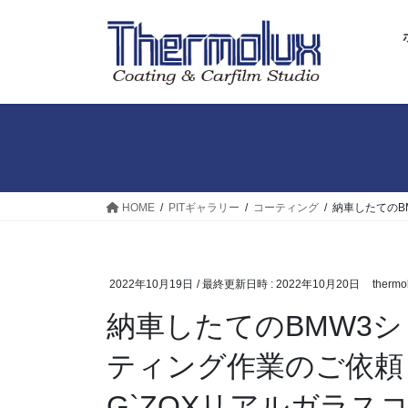
コ
ナ
ン
ビ
テ
ゲ
ン
ー
ツ
シ
へ
ョ
ス
ン
キ
に
ッ
移
プ
動
HOME
PITギャラリー
コーティング
納車したてのB
2022年10月19日
/ 最終更新日時 :
2022年10月20日
thermo
納車したてのBMW3
ティング作業のご依頼
G`ZOXリアルガラスコー