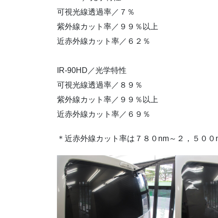
可視光線透過率／７％
紫外線カット率／９９％以上
近赤外線カット率／６２％
IR-90HD／光学特性
可視光線透過率／８９％
紫外線カット率／９９％以上
近赤外線カット率／６９％
＊近赤外線カット率は７８０nm～２，５００