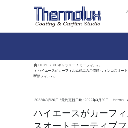
コ
ナ
ン
ビ
テ
ゲ
ン
ー
ツ
シ
へ
ョ
ス
ン
キ
に
ッ
移
プ
動
HOME
PITギャラリー
カーフィルム
ハイエースがカーフィルム施工のご依頼 ウィンコスオートモ
断熱フィルム）
2022年3月20日
/ 最終更新日時 :
2022年3月20日
thermolu
ハイエースがカーフィ
スオートモーティブフ