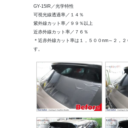
GY-15IR／光学特性
可視光線透過率／１４％
紫外線カット率／９９％以上
近赤外線カット率／７６％
＊近赤外線カット率は１，５００nm～２，２
す。