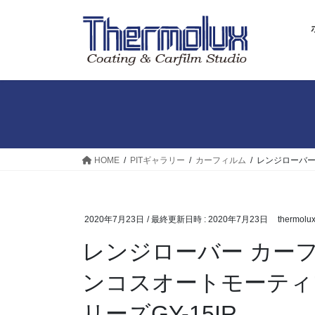
コ
ナ
ン
ビ
テ
ゲ
ン
ー
ツ
シ
へ
ョ
ス
ン
キ
に
ッ
移
プ
動
HOME
PITギャラリー
カーフィルム
レンジローバー
2020年7月23日
/ 最終更新日時 :
2020年7月23日
thermolu
レンジローバー カー
ンコスオートモーティ
リーズGY-15IR