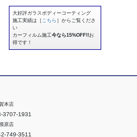
大好評ガラスボディーコーティング
施工実績は［
こちら
］からご覧くださ
い
カーフィルム施工
今なら15%OFF!!
お
得です！
賀本店
3-3707-1931
模原店
42-749-3511