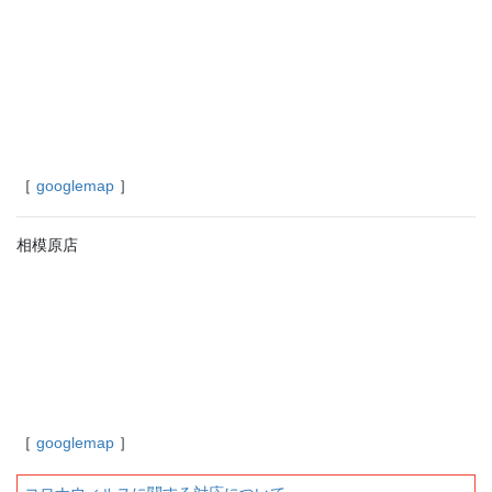
［
googlemap
］
相模原店
［
googlemap
］