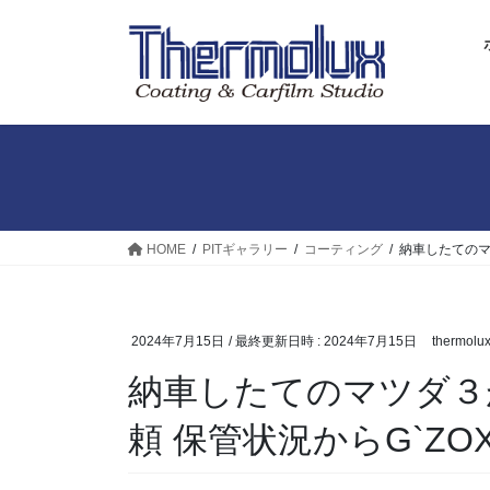
コ
ナ
ン
ビ
テ
ゲ
ン
ー
ツ
シ
へ
ョ
ス
ン
キ
に
ッ
移
プ
動
HOME
PITギャラリー
コーティング
納車したてのマ
2024年7月15日
/ 最終更新日時 :
2024年7月15日
thermolu
納車したてのマツダ３
頼 保管状況からG`ZO