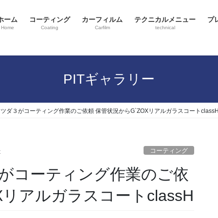
ホーム
コーティング
カーフィルム
テクニカルメニュー
プ
Home
Coating
Carfilm
technical
PITギャラリー
ツダ３がコーティング作業のご依頼 保管状況からG`ZOXリアルガラスコートclass
コーティング
x
がコーティング作業のご依
XリアルガラスコートclassH