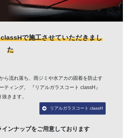
classHで施工させていただきまし
た
から流れ落ち、雨ジミや水アカの固着を防止す
ィング。 『リアルガラスコート classH』
り抜きます。
リアルガラスコート classH
ラインナップをご用意しております