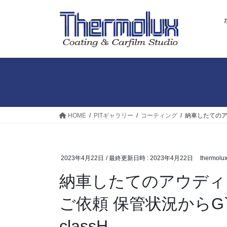
コ
ナ
ン
ビ
テ
ゲ
ン
ー
ツ
シ
へ
ョ
ス
ン
キ
に
ッ
移
プ
動
HOME
PITギャラリー
コーティング
納車したてのア
2023年4月22日
/ 最終更新日時 :
2023年4月22日
thermolu
納車したてのアウディ
ご依頼 保管状況からG
classH