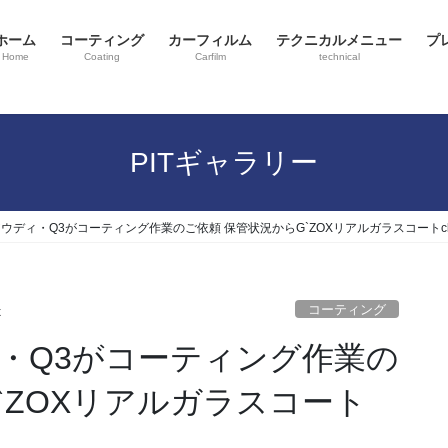
ホーム
コーティング
カーフィルム
テクニカルメニュー
プ
Home
Coating
Carfilm
technical
PITギャラリー
ウディ・Q3がコーティング作業のご依頼 保管状況からG`ZOXリアルガラスコートcla
コーティング
x
・Q3がコーティング作業の
`ZOXリアルガラスコート