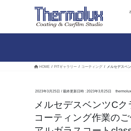
コ
ナ
ン
ビ
テ
ゲ
ン
ー
ツ
シ
へ
ョ
ス
ン
キ
に
ッ
移
プ
動
HOME
PITギャラリー
コーティング
メルセデスベン
2023年3月25日
/ 最終更新日時 :
2023年3月25日
thermolu
メルセデスベンツCク
コーティング作業のご依
アルガラスコートclas