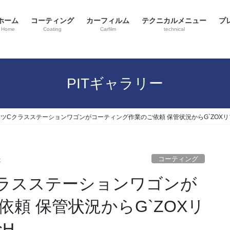
ホーム
コーティング
カーフィルム
テクニカルメニュー
プ
Home
Coating
Carfilm
technical
PITギャラリー
ツCクラスステーションワゴンがコーティング作業のご依頼 保管状況からG`ZOXリア
コーティング
x
ラスステーションワゴンが
頼 保管状況からG`ZOXリ
sH