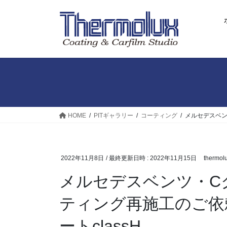
コ
ナ
ン
ビ
テ
ゲ
ン
ー
ツ
シ
へ
ョ
ス
ン
キ
に
ッ
移
プ
動
HOME
PITギャラリー
コーティング
メルセデスベン
2022年11月8日
/ 最終更新日時 :
2022年11月15日
thermol
メルセデスベンツ・C
ティング再施工のご依頼
ートclassH