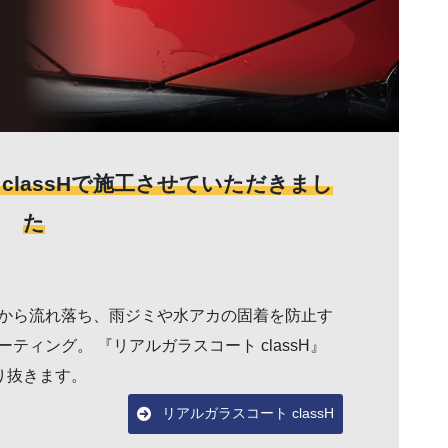
classHで施工させていただきまし
た
から流れ落ち、雨ジミや水アカの固着を防止す
ィング。 『リアルガラスコート classH』
り抜きます。
リアルガラスコート classH